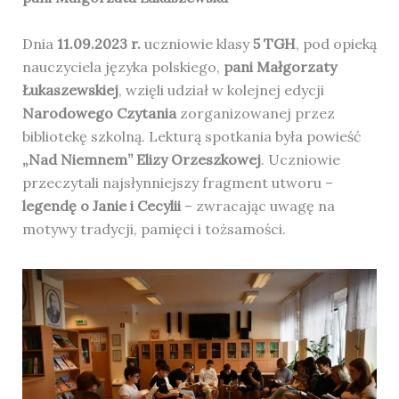
Dnia
11.09.2023 r.
uczniowie klasy
5 TGH
, pod opieką
nauczyciela języka polskiego,
pani Małgorzaty
Łukaszewskiej
, wzięli udział w kolejnej edycji
Narodowego Czytania
zorganizowanej przez
bibliotekę szkolną. Lekturą spotkania była powieść
„Nad Niemnem” Elizy Orzeszkowej
. Uczniowie
przeczytali najsłynniejszy fragment utworu –
legendę o Janie i Cecylii
– zwracając uwagę na
motywy tradycji, pamięci i tożsamości.