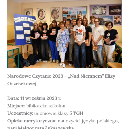
Narodowe Czytanie 2023 – „Nad Niemnem” Elizy
Orzeszkowej
Data:
11 września 2023 r.
Miejsce:
biblioteka szkolna
Uczestnicy:
uczniowie klasy
5 TGH
Opieka merytoryczna:
nauczyciel języka polskiego,
pani Małgorzata Łukaszewska